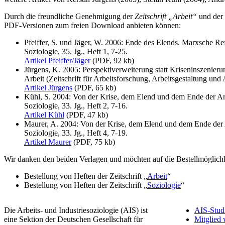
Durch die freundliche Genehmigung der
Zeitschrift „Arbeit“
und der
PDF-Versionen zum freien Download anbieten können:
Pfeiffer, S. und Jäger, W. 2006: Ende des Elends. Marxsche Ref
Soziologie, 35. Jg., Heft 1, 7-25.
Artikel Pfeiffer/Jäger
(PDF, 92 kb)
Jürgens, K. 2005: Perspektiverweiterung statt Kriseninszenieru
Arbeit (Zeitschrift für Arbeitsforschung, Arbeitsgestaltung und A
Artikel Jürgens
(PDF, 65 kb)
Kühl, S. 2004: Von der Krise, dem Elend und dem Ende der Arbe
Soziologie, 33. Jg., Heft 2, 7-16.
Artikel Kühl
(PDF, 47 kb)
Maurer, A. 2004: Von der Krise, dem Elend und dem Ende der 
Soziologie, 33. Jg., Heft 4, 7-19.
Artikel Maurer
(PDF, 75 kb)
Wir danken den beiden Verlagen und möchten auf die Bestellmöglic
Bestellung von Heften der Zeitschrift „
Arbeit
“
Bestellung von Heften der Zeitschrift „
Soziologie
“
Die Arbeits- und Industriesoziologie (AIS) ist
AIS-Stud
eine Sektion der Deutschen Gesellschaft für
Mitglied