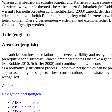
Wissenschaftsbetrieb als soziales Kapital und Karrierevo raussetzun
skizzieren wir zentrale theoretische Ar beiten zu Sichtbarkeit (McR
wir auf Hon neths Arbeiten zu Unsichtbarkeit (2003) zurück, der das 
erkennbarkeit von Judith Butler zugrunde gelegt wird. Letzteres erwei
treten können. Diese Überlegungen werden anhand exemplarischer Be
Gebens aufgezeigt werden.
Title (english)
Abstract (english)
The article examines the relationship between visibility and recognition
prerequisite for a successful career, empirical findings that take a gen
(McRobbie 2010; Schaffer 2008) and combine them with considerations 
as a normatively structured process. These two perspectives can be pro
appear as intelligible subjects. These considerations are illustrated 
recognised.
Zurück
Navigation überspringen
AIS Studien 2026
AIS Studien 2025
AIS Studien 2024