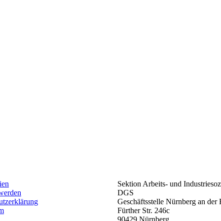
ien
Sektion Arbeits- und Industriesoz
 werden
DGS
utzerklärung
Geschäftsstelle Nürnberg an de
um
Fürther Str. 246c
90429 Nürnberg