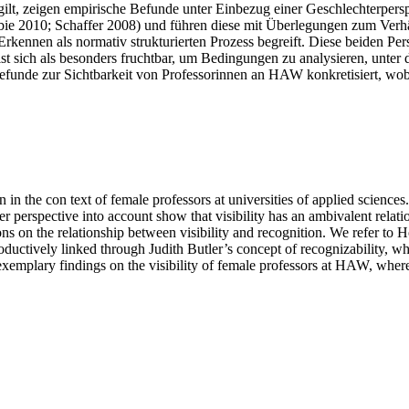
g gilt, zeigen empirische Befunde unter Einbezug einer Geschlechterpe
obbie 2010; Schaffer 2008) und führen diese mit Überlegungen zum Ver
Erkennen als normativ strukturierten Prozess begreift. Diese beiden P
st sich als besonders fruchtbar, um Bedingungen zu analysieren, unter 
funde zur Sichtbarkeit von Professorinnen an HAW konkretisiert, wob
 in the con text of female professors at universities of applied sciences.
der perspective into account show that visibility has an ambivalent relat
on the relationship between visibility and recognition. We refer to H
ductively linked through Judith Butler’s concept of recognizability, wh
by exemplary findings on the visibility of female professors at HAW, wh