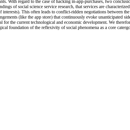
pants. With regard to the case of hacking in-app-purchases, two conclusio
indings of social science service research, that services are characterized
 interests). This often leads to conflict-ridden negotiations between th
angements (like the app store) that continuously evoke unanticipated side-
cal for the current technological and economic development. We therefore
ical foundation of the reflexivity of social phenomena as a core caterg