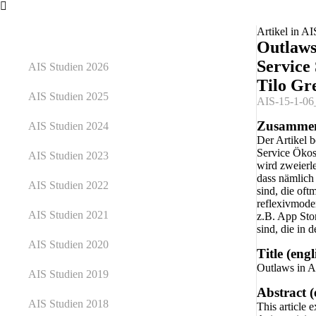
Artikel in AI
Outlaws 
Service
AIS Studien 2026
Tilo Gr
AIS Studien 2025
AIS-15-1-06
Zusammen
AIS Studien 2024
Der Artikel b
Service Ökos
AIS Studien 2023
wird zweierle
dass nämlich
AIS Studien 2022
sind, die of
reflexivmoder
AIS Studien 2021
z.B. App Sto
sind, die in
AIS Studien 2020
Title (engl
Outlaws in Ap
AIS Studien 2019
Abstract (
AIS Studien 2018
This article 