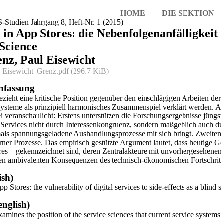
HOME
DIE SEKTION
S-Studien Jahrgang 8, Heft-Nr. 1 (2015)
in App Stores: die Nebenfolgenanfälligkeit d
 Science
enz, Paul Eisewicht
_Eisewicht_Grenz.pdf
(296,7 KiB)
fassung
ezieht eine kritische Position gegenüber den einschlägigen Arbeiten de
ysteme als prinzipiell harmonisches Zusammenspiel verklärt werden. 
i veranschaulicht: Erstens unterstützen die Forschungsergebnisse jüngs
 Services nicht durch Interessenkongruenz, sondern maßgeblich auch du
tmals spannungsgeladene Aushandlungsprozesse mit sich bringt. Zweite
ner Prozesse. Das empirisch gestützte Argument lautet, dass heutige G
res – gekennzeichnet sind, deren Zentralakteure mit unvorhergesehenen
 den ambivalenten Konsequenzen des technisch-ökonomischen Fortschrit
ish)
p Stores: the vulnerability of digital services to side-effects as a blind 
english)
examines the position of the service sciences that current service syste