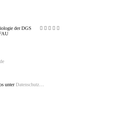
ziologie der DGS
r FAU
.de
os unter
Datenschutz…