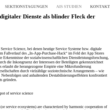
SEKTIONSTAGUNGEN
AIS STUDIEN
KONTAKT
igitaler Dienste als blinder Fleck der
r Service Science, bei denen heutige Service Systeme bzw. digitale
Am Fallverlauf des „In-App-Purchase-Hack“ im Feld der App Stores
te Erkenntnisse der sozialwissenschaftlichen Dienstleistungsforschung,
rch die Inkongruenz der Interessen der Beteiligten gekennzeichnet
ns erlaubt die herangezogene Empirie eine Mikrofundierung
esellschaften durch vielzählige soziotechnische Arrangements – wie
 Nebenfolgen und anhaltenden Destabilisierungseffekten konfrontiert
ts gründen.
spot of service science
ms (or service ecosystems) are characterized by harmonic cooperation of